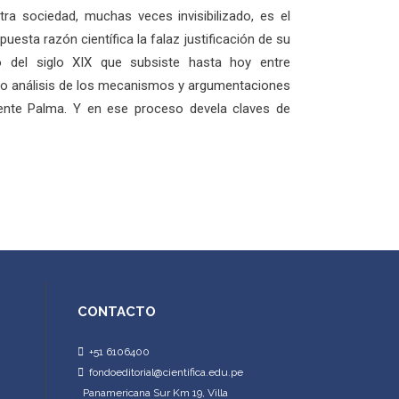
a sociedad, muchas veces invisibilizado, es el
esta razón científica la falaz justificación de su
so del siglo XIX que subsiste hasta hoy entre
nso análisis de los mecanismos y argumentaciones
ente Palma. Y en ese proceso devela claves de
CONTACTO
+51 6106400
fondoeditorial@cientifica.edu.pe
Panamericana Sur Km 19, Villa