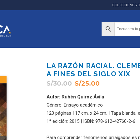
COLECCIONES 
LA RAZÓN RACIAL. CLEM
A FINES DEL SIGLO XIX
S/
30.00
S/
25.00
Autor: Rubén Quiroz Ávila
Género: Ensayo académico
120 páginas | 17 cm. x 24 cm. | Tapa blanda,
1ª edición: 2015 | ISBN: 978-612-42760-2-6
Para comprender fenómenos arraigados es nec