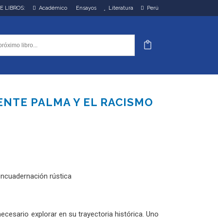
DE LIBROS:
Académico
Ensayos
Literatura
Perú
ENTE PALMA Y EL RACISMO
 encuadernación rústica
esario explorar en su trayectoria histórica. Uno