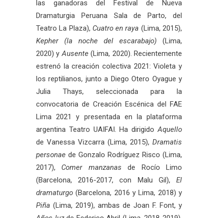
las ganadoras del Festival de Nueva
Dramaturgia Peruana Sala de Parto, del
Teatro La Plaza),
Cuatro en raya
(Lima, 2015),
Kepher (la noche del escarabajo)
(Lima,
2020) y
Ausente
(Lima, 2020). Recientemente
estrenó la creación colectiva 2021: Violeta y
los reptilianos, junto a Diego Otero Oyague y
Julia Thays, seleccionada para la
convocatoria de Creación Escénica del FAE
Lima 2021 y presentada en la plataforma
argentina Teatro UAIFAI. Ha dirigido
Aquello
de Vanessa Vizcarra (Lima, 2015),
Dramatis
personae
de Gonzalo Rodríguez Risco (Lima,
2017),
Comer manzanas
de Rocío Limo
(Barcelona, 2016-2017, con Malu Gil),
El
dramaturgo
(Barcelona, 2016 y Lima, 2018) y
Piña
(Lima, 2019), ambas de Joan F. Font, y
Años luz
de Federico Abril (Lima, 2018-2019).