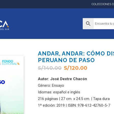
COLECCIONES 
ANDAR, ANDAR: CÓMO D
PERUANO DE PASO
S/
140.00
S/
120.00
Autor: José Dextre Chacón
Género: Ensayo
Idiomas: español e inglés
216 páginas | 27 cm. x 24.5 cm. | Tapa dura
1ª edición: 2019 | ISBN: 978-612-42760-5-7